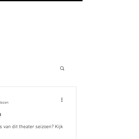
 lezen
6
van dit theater seizoen? Kijk
s