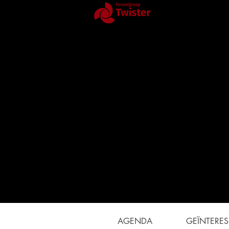
Toneelgroep T
AGENDA
GEÏNTERES