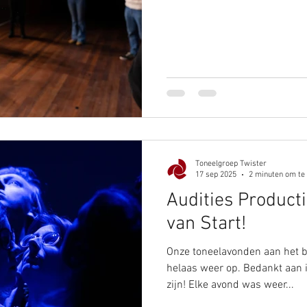
Toneelgroep Twister
17 sep 2025
2 minuten om te
Audities Product
van Start!
Onze toneelavonden aan het be
helaas weer op. Bedankt aan 
zijn! Elke avond was weer...