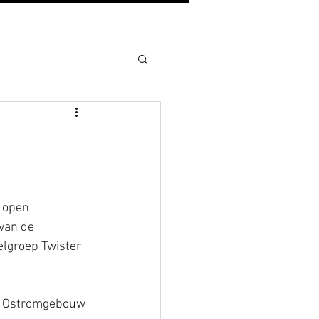
n open 
van de 
elgroep Twister 
or Ostromgebouw 