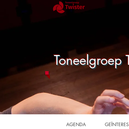
Toneelgroep T
AGENDA
GEÏNTERES