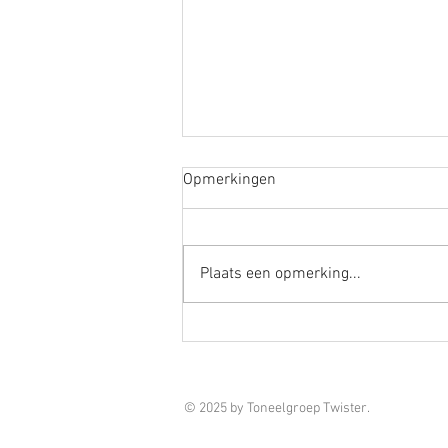
Opmerkingen
Plaats een opmerking...
Workshops 25/26
© 2025 by Toneelgroep Twister.