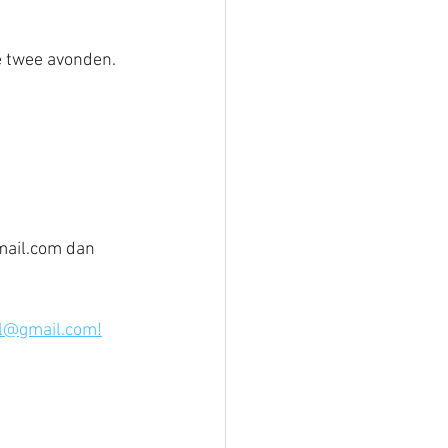
e twee avonden.
mail.com dan 
el@gmail.com!