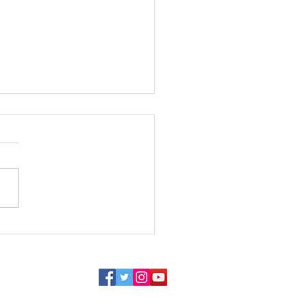
 Toneel Avonden start
oljaar 2025/2026
e week van dit schooljaar
r de rug? Op zoek naar iets
s, nieuwe vrienden en
ligheid? Laat uurtje op
s of toch...