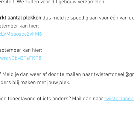
siteit. We zullen voor dit gebouw verzamelen.
rkt aantal plekken
 dus meld je spoedig aan voor één van d
tember kan hier:
dNcLVMbaosoc2vFM6
ptember kan hier:
CSwrc4DbvDFsFKP8
? Meld je dan weer af door te mailen naar twistertoneel@g
ers blij maken met jouw plek.
en toneelavond of iets anders? Mail dan naar 
twistertone