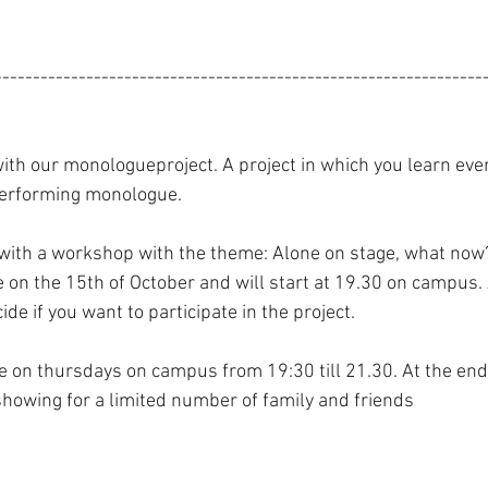
----------------------------------------------------------------
ith our monologueproject. A project in which you learn eve
erforming monologue. 
t with a workshop with the theme: Alone on stage, what now
e if you want to participate in the project. 
 showing for a limited number of family and friends