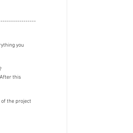
------------------
rything you 
? 