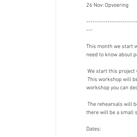
26 Nov: Opvoering
-----------------------
---
This month we start w
need to know about p
 We start this projec
 This workshop will be on the 15th of October and will start at 19.30 on campus. After this 
workshop you can decid
 The rehearsals will be on thursdays on campus from 19:30 till 21.30. At the end of the project 
there will be a small
Dates: