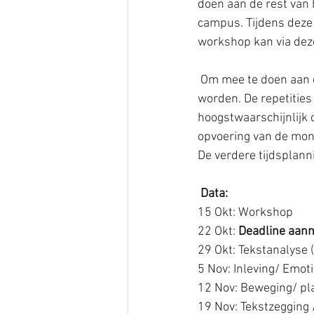
doen aan de rest van 
campus. Tijdens deze 
workshop kan via deze
 Om mee te doen aan de rest van het monologenproject, moet je officieel lid of vriend van Twister 
worden. De repetities
hoogstwaarschijnlijk 
opvoering van de mono
De verdere tijdsplanni
Data:
15 Okt: Workshop 
22 Okt: 
Deadline aanm
29 Okt: Tekstanalyse
5 Nov: Inleving/ Emot
12 Nov: Beweging/ pl
19 Nov: Tekstzegging