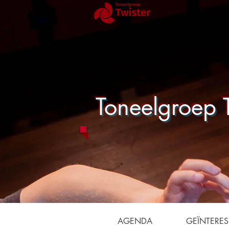
Toneelgroep T
AGENDA
GEÏNTERES