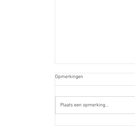
Opmerkingen
Plaats een opmerking...
Workshops 25/26