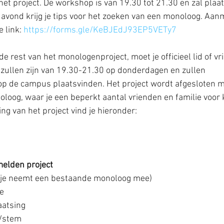
het project. De workshop is van 19.30 tot 21.30 en zal plaa
avond krijg je tips voor het zoeken van een monoloog. Aan
 link: 
https://forms.gle/KeBJEdJ93EP5VETy7
 zullen zijn van 19.30-21.30 op donderdagen en zullen 
op de campus plaatsvinden. Het project wordt afgesloten m
loog, waar je een beperkt aantal vrienden en familie voor 
ng van het project vind je hieronder:
elden project
 (je neemt een bestaande monoloog mee)
ie
aatsing
 /stem