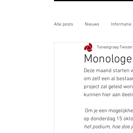
Alle posts
Nieuws
Informatie
Toneelgroep Twister
Monologe
Deze maand starten we
om zelf een al bestaa
project zal geleid wo
kunnen hier aan deeln
 Om je een mogelijkheid te geven om te kijken of je aan dit project wil meedoen organiseren we 
op donderdag 15 okto
het podium, hoe doe j