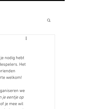
je nodig hebt 
despelers. Het 
vrienden 
arte welkom!
n je eentje op 
f je mee wil 