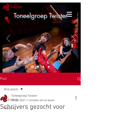
Toneelgroep Twister
Post
Alle posts
Toneelgroep Twister
Alle posts
15 jan 2021
1 minuten om te lezen
Schrijvers gezocht voor
Nieuws