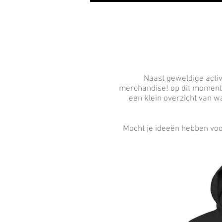
Naast geweldige activ
merchandise! op dit moment 
een klein overzicht van wa
Mocht je ideeën hebben voo