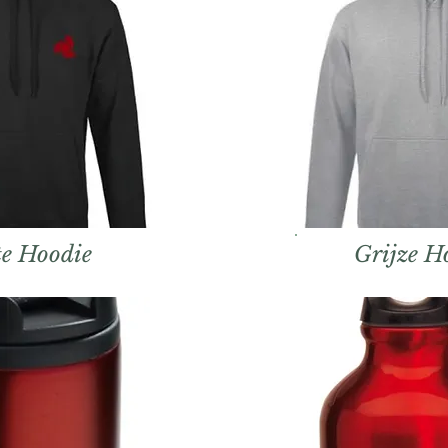
e Hoodie
Grijze H