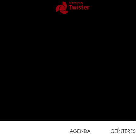
Toneelgroep T
AGENDA
GEÏNTERES