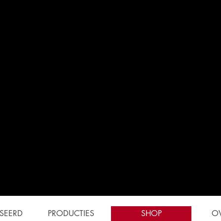
wister
SEERD
PRODUCTIES
SHOP
O