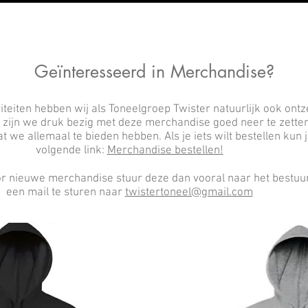
Geïnteresseerd in Merchandise?
iteiten hebben wij als Toneelgroep Twister natuurlijk ook ontz
zijn we druk bezig met deze merchandise goed neer te zetten
t we allemaal te bieden hebben. Als je iets wilt bestellen kun j
volgende link:
Merchandise bestellen!
r nieuwe merchandise stuur deze dan vooral naar het bestuur 
een mail te sturen naar
twistertoneel@gmail.com