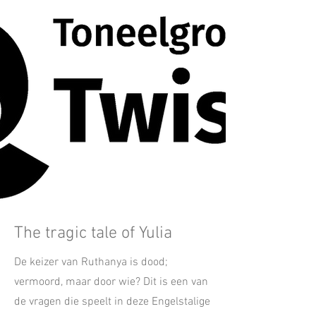
The tragic tale of Yulia
De keizer van Ruthanya is dood;
vermoord, maar door wie? Dit is een van
de vragen die speelt in deze Engelstalige