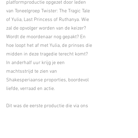
platformproductie opgezet door leden
van Toneelgroep Twister: The Tragic Tale
of Yulia, Last Princess of Ruthanya. Wie
zal de opvolger worden van de keizer?
Wordt de moordenaar nog gepakt? En
hoe loopt het af met Yulia, de prinses die
midden in deze tragedie terecht komt?
In anderhalf uur krijg je een
machtsstrijd te zien van
Shakesperiaanse proporties, boordevol
liefde, verraad en actie.
Dit was de eerste productie die via ons
platform is opzet, en tevens ons eerste
toneelstuk wat geheel in het Engels is.