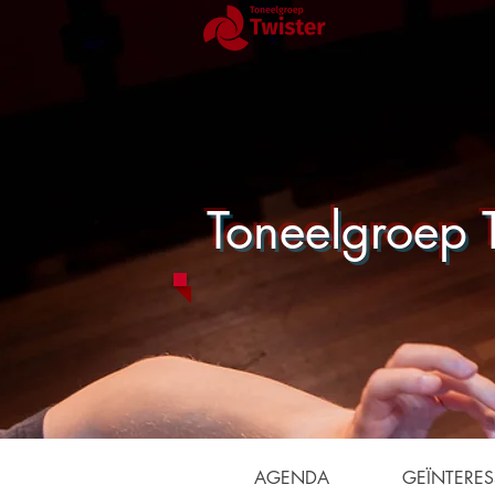
Toneelgroep T
AGENDA
GEÏNTERES