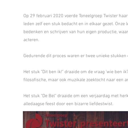
Op 29 februari 2020 voerde Toneelgroep Twister haa
leden zelf een stuk bedacht en in elkaar gezet. Onze
bedenken en schrijven van hun eigen productie, waar
acteren.
Gedurende dit proces waren er twee unieke stukken ont
Het stuk "Dit ben ik!" draaide om de vraag 'wie ben 
filosofische, maar ook muzikale zoektocht naar een 
Het stuk "De Bel" draaide om een verjaardag met herk
alledaagse feest door een bizarre liefdestwist.